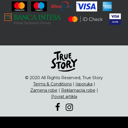
ENG
Čipsevi
Sušeno Voće
Paketi proizvoda
© 2020 All Rights Reserved, True Story
Terms & Conditions
|
Isporuka
|
Zamena robe
|
Reklamacija robe
|
Povrat artikla