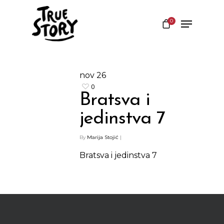
0
Hit enter to search or ESC to close
nov
26
0
Bratsva i
jedinstva 7
By
Marija Stojić
|
Bratsva i jedinstva 7
Shop
Kontakt
Protein barovi
Barovi