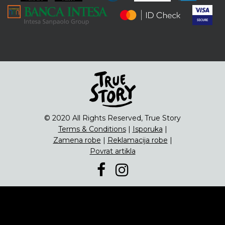
ENG
Čipsevi
Sušeno Voće
Paketi proizvoda
© 2020 All Rights Reserved, True Story
Terms & Conditions
|
Isporuka
|
Zamena robe
|
Reklamacija robe
|
Povrat artikla