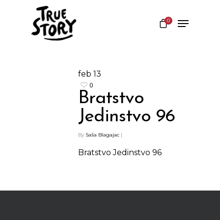
0
Hit enter to search or ESC to close
feb
13
0
Bratstvo
Jedinstvo 96
By
Saša Blagajac
|
Bratstvo Jedinstvo 96
Shop
Kontakt
Protein barovi
Barovi