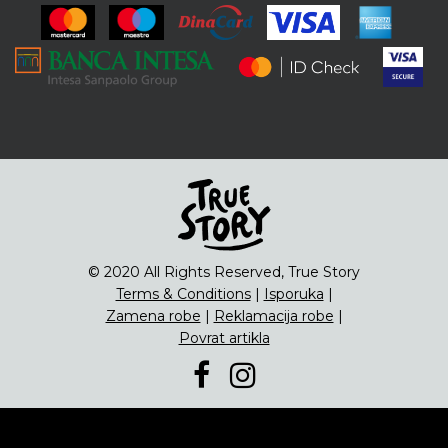
ENG
Čipsevi
Sušeno Voće
Paketi proizvoda
© 2020 All Rights Reserved, True Story
Terms & Conditions
|
Isporuka
|
Zamena robe
|
Reklamacija robe
|
Povrat artikla