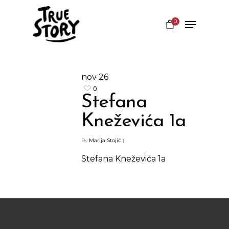
0
Hit enter to search or ESC to close
nov
26
0
Stefana
Kneževića 1a
By
Marija Stojić
|
Stefana Kneževića 1a
Shop
Kontakt
Protein barovi
Barovi