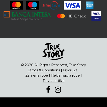
ENG
Čipsevi
Sušeno Voće
Paketi proizvoda
© 2020 All Rights Reserved, True Story
Terms & Conditions
|
Isporuka
|
Zamena robe
|
Reklamacija robe
|
Povrat artikla