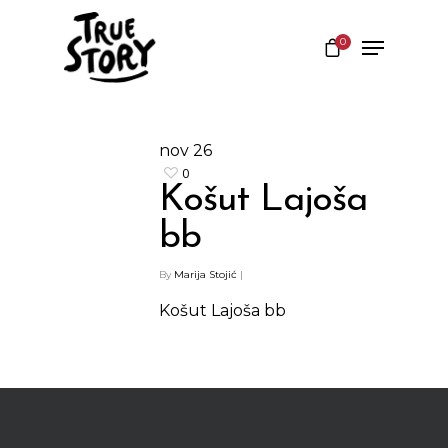
0
Hit enter to search or ESC to close
nov
26
0
Košut Lajoša
bb
By
Marija Stojić
|
Košut Lajoša bb
Shop
Kontakt
Protein barovi
Barovi