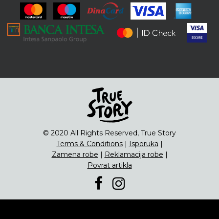
ENG
Čipsevi
Sušeno Voće
Paketi proizvoda
© 2020 All Rights Reserved, True Story
Terms & Conditions
|
Isporuka
|
Zamena robe
|
Reklamacija robe
|
Povrat artikla