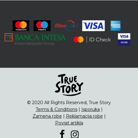
ENG
Čipsevi
Sušeno Voće
Paketi proizvoda
© 2020 All Rights Reserved, True Story
Terms & Conditions
|
Isporuka
|
Zamena robe
|
Reklamacija robe
|
Povrat artikla