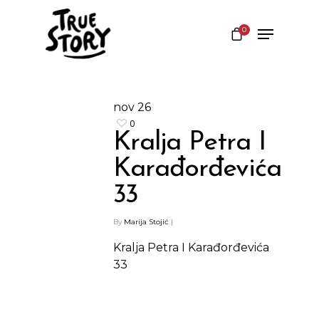
0
Hit enter to search or ESC to close
nov
26
0
Kralja Petra I
Karađorđevića
33
By
Marija Stojić
|
Kralja Petra I Karađorđevića
Shop
33
Kontakt
Protein barovi
Barovi