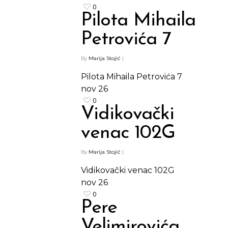
Shop
0
Pilota Mihaila
Kontakt
Protein barovi
Petrovića 7
Barovi
ENG
By
Marija Stojić
|
Čipsevi
Pilota Mihaila Petrovića 7
Sušeno Voće
nov
26
Paketi proizvoda
0
Vidikovački
venac 102G
By
Marija Stojić
|
Vidikovački venac 102G
nov
26
0
Pere
Velimirovića