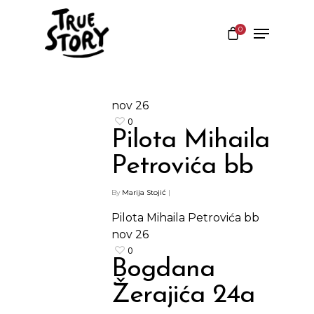
0
Hit enter to search or ESC to close
nov
26
0
Pilota Mihaila
Petrovića bb
By
Marija Stojić
|
Pilota Mihaila Petrovića bb
nov
26
0
Bogdana
Žerajića 24a