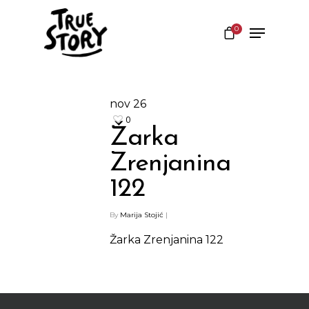
0
Hit enter to search or ESC to close
nov
26
0
Žarka
Zrenjanina
122
By
Marija Stojić
|
Shop
Žarka Zrenjanina 122
Kontakt
Protein barovi
Barovi