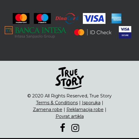
ENG
Čipsevi
Sušeno Voće
Paketi proizvoda
© 2020 All Rights Reserved, True Story
Terms & Conditions
|
Isporuka
|
Zamena robe
|
Reklamacija robe
|
Povrat artikla