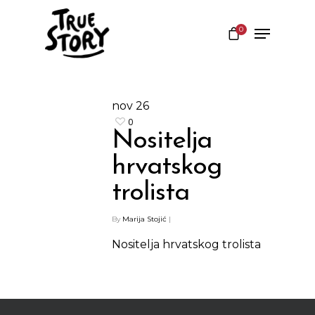
0
Hit enter to search or ESC to close
nov
26
0
Nositelja
hrvatskog
trolista
By
Marija Stojić
|
Shop
Nositelja hrvatskog trolista
Kontakt
Protein barovi
Barovi