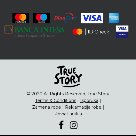
ENG
Čipsevi
Sušeno Voće
Paketi proizvoda
© 2020 All Rights Reserved, True Story
Terms & Conditions
|
Isporuka
|
Zamena robe
|
Reklamacija robe
|
Povrat artikla