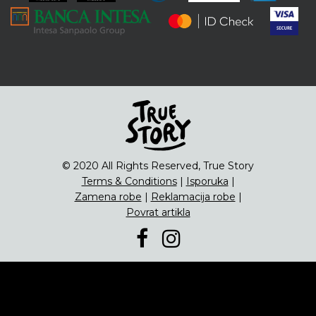
ENG
Čipsevi
Sušeno Voće
Paketi proizvoda
© 2020 All Rights Reserved, True Story
Terms & Conditions
|
Isporuka
|
Zamena robe
|
Reklamacija robe
|
Povrat artikla