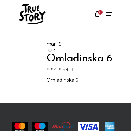
0
Hit enter to search or ESC to close
mar
19
0
Omladinska 6
By
Saša Blagajac
|
Omladinska 6
Shop
Kontakt
Protein barovi
Barovi