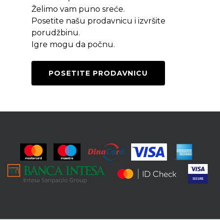
Želimo vam puno sreće.
Posetite našu prodavnicu i izvršite
porudžbinu.
Igre mogu da počnu.
POSETITE PRODAVNICU