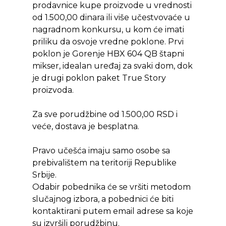
prodavnice kupe proizvode u vrednosti
Shop
od 1.500,00 dinara ili više učestvovaće u
nagradnom konkursu, u kom će imati
Kontakt
Protein barovi
priliku da osvoje vredne poklone. Prvi
Barovi
poklon je Gorenje HBX 604 QB štapni
ENG
mikser, idealan uređaj za svaki dom, dok
Čipsevi
je drugi poklon paket True Story
Sušeno Voće
proizvoda.
Paketi proizvoda
Za sve porudžbine od 1.500,00 RSD i
veće, dostava je besplatna.
Pravo učešća imaju samo osobe sa
prebivalištem na teritoriji Republike
Srbije.
Odabir pobednika će se vršiti metodom
slučajnog izbora, a pobednici će biti
kontaktirani putem email adrese sa koje
su izvršili porudžbinu.