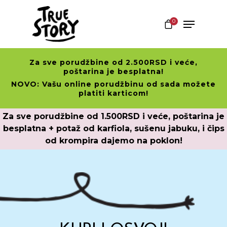
0
Za sve porudžbine od 2.500RSD i veće,
Hit enter to search or ESC to close
poštarina je besplatna!
NOVO: Vašu online porudžbinu od sada možete
platiti karticom!
Za sve porudžbine od 1.500RSD i veće, poštarina je
besplatna + potaž od karfiola, sušenu jabuku, i čips
od krompira dajemo na poklon!