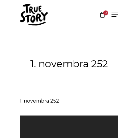
0
Hit enter to search or ESC to close
1. novembra 252
1. novembra 252