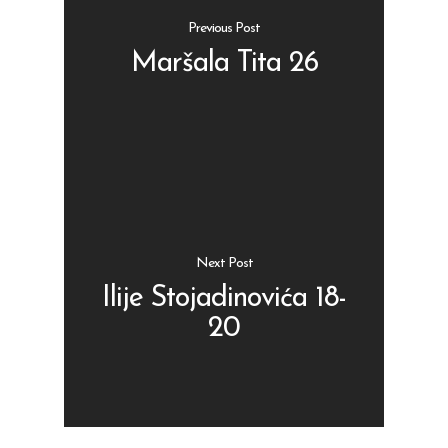
Previous Post
Maršala Tita 26
Shop
Kontakt
Protein barovi
Barovi
ENG
Čipsevi
Next Post
Sušeno Voće
Ilije Stojadinovića 18-
20
Paketi proizvoda