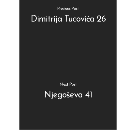
Previous Post
Dimitrija Tucovića 26
Shop
Kontakt
Protein barovi
Barovi
ENG
Čipsevi
Next Post
Sušeno Voće
Njegoševa 41
Paketi proizvoda