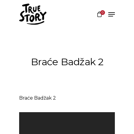
0
Hit enter to search or ESC to close
Braće Badžak 2
Braće Badžak 2