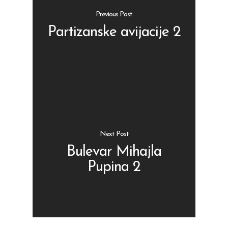
Previous Post
Partizanske avijacije 2
Shop
Kontakt
Protein barovi
Barovi
ENG
Čipsevi
Next Post
Sušeno Voće
Bulevar Mihajla
Pupina 2
Paketi proizvoda