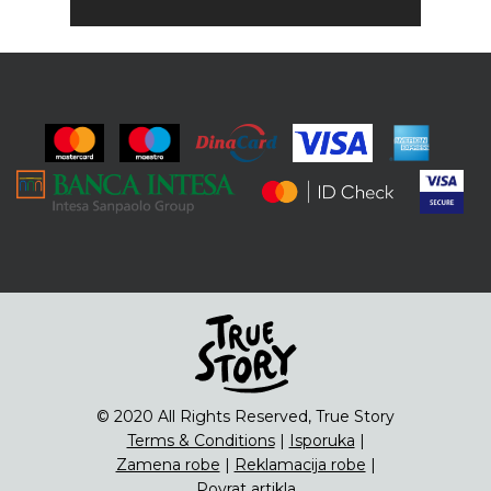
© 2020 All Rights Reserved, True Story
Terms & Conditions
|
Isporuka
|
Zamena robe
|
Reklamacija robe
|
Povrat artikla