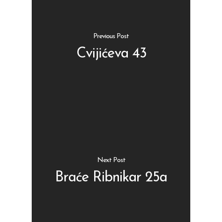
Previous Post
Cvijićeva 43
Shop
Kontakt
Protein barovi
Barovi
ENG
Čipsevi
Sušeno Voće
Next Post
Paketi proizvoda
Braće Ribnikar 25a