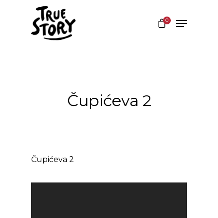
0
Hit enter to search or ESC to close
Čupićeva 2
Čupićeva 2