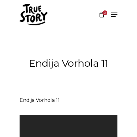
0
Hit enter to search or ESC to close
Endija Vorhola 11
Endija Vorhola 11