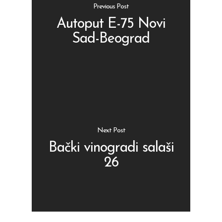
Previous Post
Autoput E-75 Novi
Sad-Beograd
Shop
Kontakt
Protein barovi
Barovi
ENG
Čipsevi
Next Post
Sušeno Voće
Bački vinogradi salaši
26
Paketi proizvoda