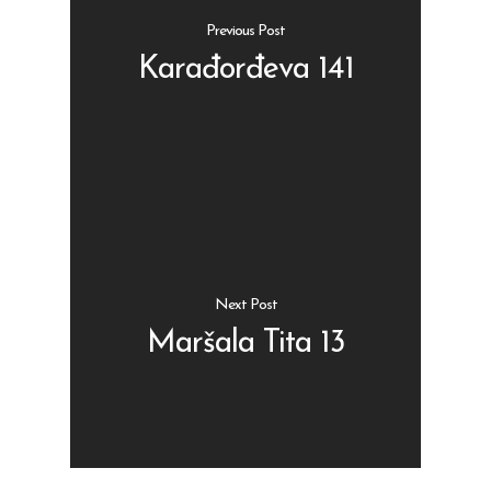
Previous Post
Karađorđeva 141
Shop
Kontakt
Protein barovi
Barovi
ENG
Čipsevi
Next Post
Sušeno Voće
Maršala Tita 13
Paketi proizvoda