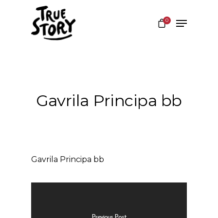
0
Hit enter to search or ESC to close
Gavrila Principa bb
Gavrila Principa bb
Previous Post