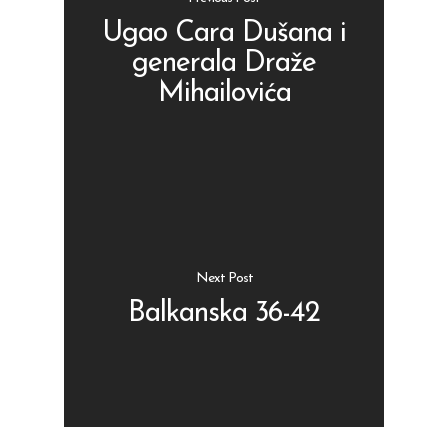
Ugao Cara Dušana i
generala Draže
Mihailovića
Shop
Kontakt
Protein barovi
Barovi
ENG
Čipsevi
Next Post
Sušeno Voće
Balkanska 36-42
Paketi proizvoda