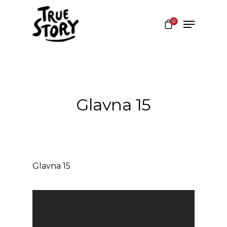
0
Hit enter to search or ESC to close
Glavna 15
Glavna 15