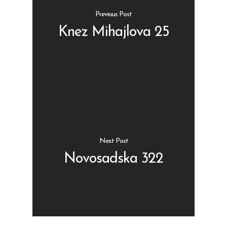
Previous Post
Knez Mihajlova 25
Shop
Kontakt
Protein barovi
Barovi
ENG
Čipsevi
Next Post
Sušeno Voće
Novosadska 322
Paketi proizvoda