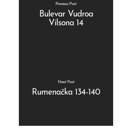
Previous Post
Bulevar Vudroa
Vilsona 14
Shop
Kontakt
Protein barovi
Barovi
ENG
Čipsevi
Next Post
Sušeno Voće
Rumenačka 134-140
Paketi proizvoda