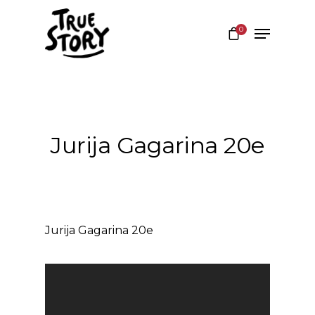
0
Hit enter to search or ESC to close
Jurija Gagarina 20e
Jurija Gagarina 20e