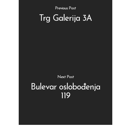
Previous Post
Trg Galerija 3A
Shop
Kontakt
Protein barovi
Barovi
ENG
Čipsevi
Next Post
Sušeno Voće
Bulevar oslobođenja
119
Paketi proizvoda