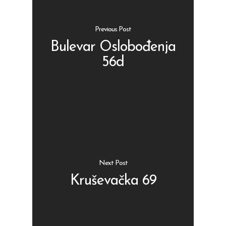
Previous Post
Bulevar Oslobođenja
56d
Shop
Kontakt
Protein barovi
Barovi
ENG
Čipsevi
Sušeno Voće
Next Post
Paketi proizvoda
Kruševačka 69