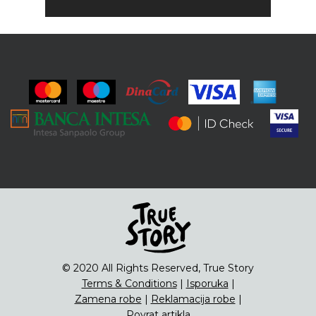
© 2020 All Rights Reserved, True Story
Terms & Conditions
|
Isporuka
|
Zamena robe
|
Reklamacija robe
|
Povrat artikla