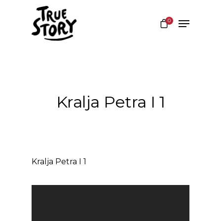
0
Hit enter to search or ESC to close
Kralja Petra I 1
Kralja Petra I 1