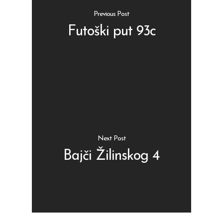
Previous Post
Futoški put 93c
Shop
Kontakt
Protein barovi
Barovi
ENG
Čipsevi
Next Post
Sušeno Voće
Bajči Žilinskog 4
Paketi proizvoda