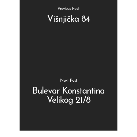
Previous Post
Višnjička 84
Shop
Kontakt
Protein barovi
Barovi
ENG
Čipsevi
Next Post
Sušeno Voće
Bulevar Konstantina
Velikog 21/8
Paketi proizvoda