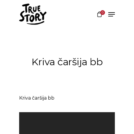
0
Hit enter to search or ESC to close
Kriva čaršija bb
Kriva čaršija bb