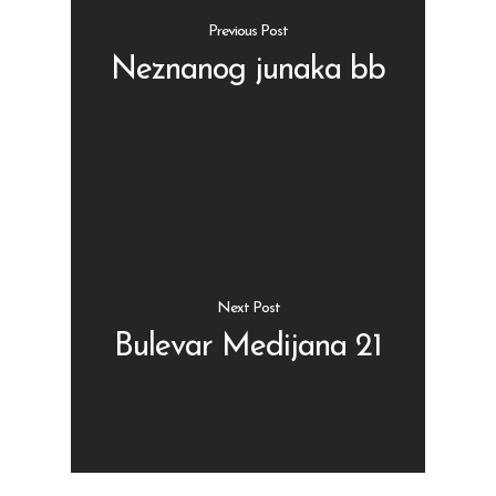
Previous Post
Neznanog junaka bb
Shop
Kontakt
Protein barovi
Barovi
ENG
Čipsevi
Next Post
Sušeno Voće
Bulevar Medijana 21
Paketi proizvoda