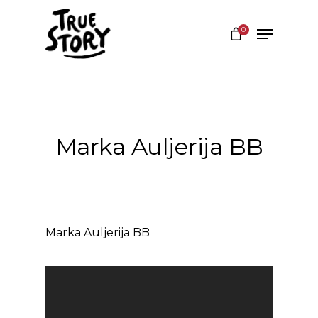
0
Hit enter to search or ESC to close
Marka Auljerija BB
Marka Auljerija BB