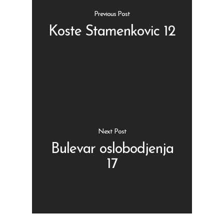
Previous Post
Koste Stamenkovic 12
Shop
Kontakt
Protein barovi
Barovi
ENG
Čipsevi
Next Post
Sušeno Voće
Bulevar oslobodjenja
17
Paketi proizvoda