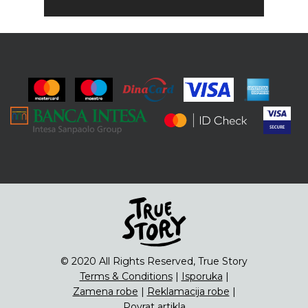
© 2020 All Rights Reserved, True Story
Terms & Conditions
|
Isporuka
|
Zamena robe
|
Reklamacija robe
|
Povrat artikla