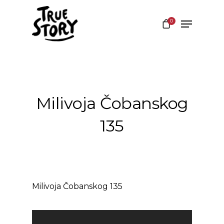
0
Hit enter to search or ESC to close
Milivoja Čobanskog
135
Milivoja Čobanskog 135