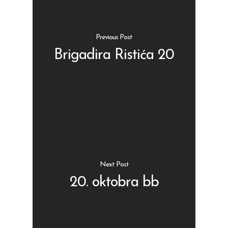
Previous Post
Brigadira Ristića 20
Shop
Kontakt
Protein barovi
Barovi
ENG
Čipsevi
Sušeno Voće
Next Post
Paketi proizvoda
20. oktobra bb