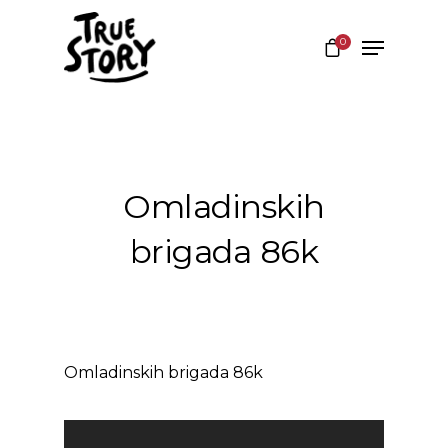
0
Hit enter to search or ESC to close
Omladinskih
brigada 86k
Omladinskih brigada 86k