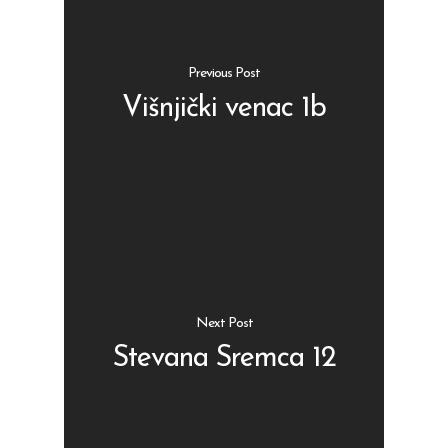
Previous Post
Višnjički venac 1b
Shop
Kontakt
Protein barovi
Barovi
ENG
Čipsevi
Sušeno Voće
Next Post
Paketi proizvoda
Stevana Sremca 12