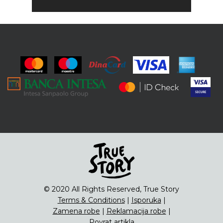
© 2020 All Rights Reserved, True Story
Terms & Conditions
|
Isporuka
|
Zamena robe
|
Reklamacija robe
|
Povrat artikla