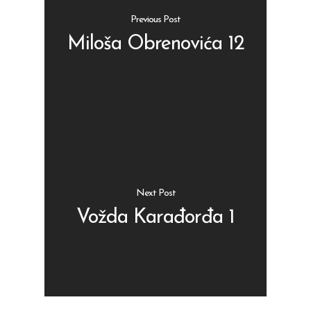
Previous Post
Miloša Obrenovića 12
Shop
Kontakt
Protein barovi
Barovi
ENG
Čipsevi
Next Post
Sušeno Voće
Vožda Karađorđa 1
Paketi proizvoda