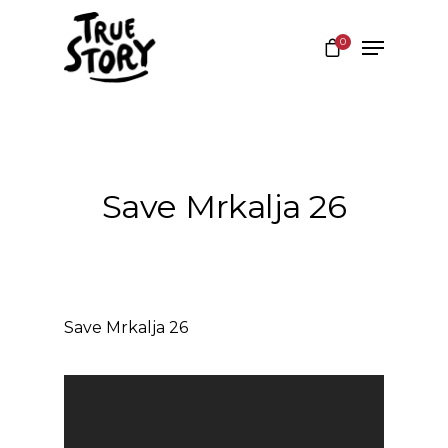
0
Hit enter to search or ESC to close
Save Mrkalja 26
Save Mrkalja 26