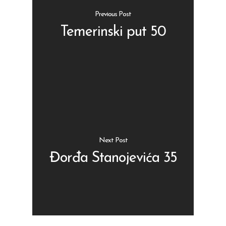
Previous Post
Temerinski put 50
Shop
Kontakt
Protein barovi
Barovi
ENG
Čipsevi
Next Post
Sušeno Voće
Đorđa Stanojevića 35
Paketi proizvoda