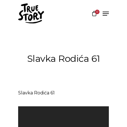
0
Hit enter to search or ESC to close
Slavka Rodića 61
Slavka Rodića 61