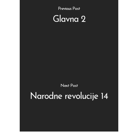
Previous Post
Glavna 2
Shop
Kontakt
Protein barovi
Barovi
ENG
Čipsevi
Next Post
Sušeno Voće
Narodne revolucije 14
Paketi proizvoda