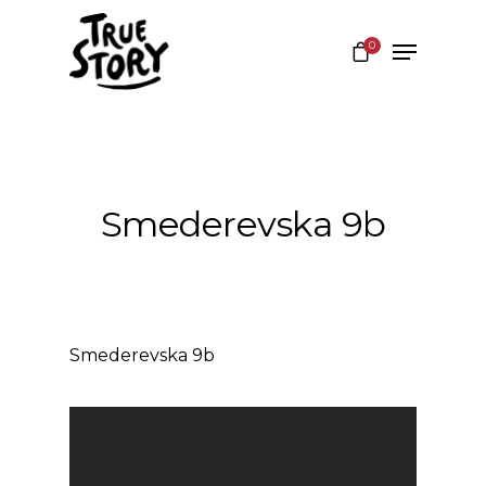
0
Hit enter to search or ESC to close
Smederevska 9b
Smederevska 9b