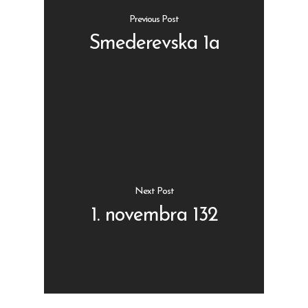
Previous Post
Smederevska 1a
Shop
Kontakt
Protein barovi
Barovi
ENG
Čipsevi
Next Post
Sušeno Voće
1. novembra 132
Paketi proizvoda