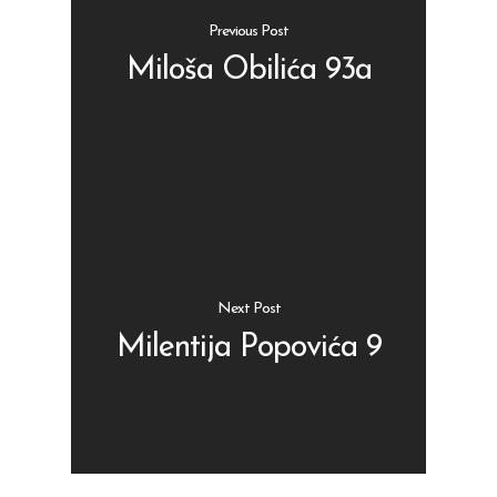
Previous Post
Miloša Obilića 93a
Shop
Kontakt
Protein barovi
Barovi
ENG
Čipsevi
Next Post
Sušeno Voće
Milentija Popovića 9
Paketi proizvoda