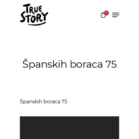
0
Hit enter to search or ESC to close
Španskih boraca 75
Španskih boraca 75