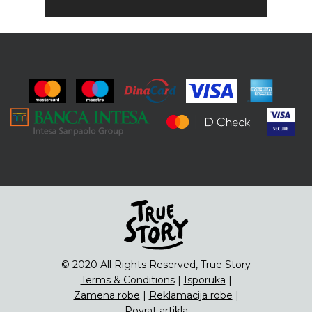
© 2020 All Rights Reserved, True Story
Terms & Conditions
|
Isporuka
|
Zamena robe
|
Reklamacija robe
|
Povrat artikla