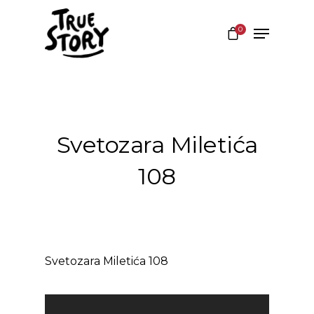
0
Hit enter to search or ESC to close
Svetozara Miletića
108
Svetozara Miletića 108