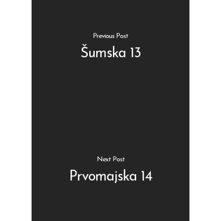
Previous Post
Šumska 13
Shop
Kontakt
Protein barovi
Barovi
ENG
Čipsevi
Sušeno Voće
Next Post
Paketi proizvoda
Prvomajska 14