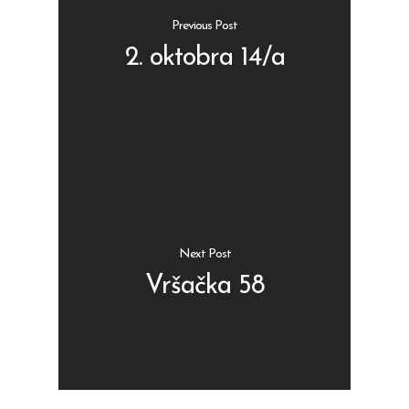
Previous Post
2. oktobra 14/a
Shop
Kontakt
Protein barovi
Barovi
ENG
Čipsevi
Next Post
Sušeno Voće
Vršačka 58
Paketi proizvoda