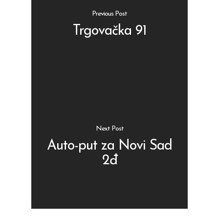
Previous Post
Trgovačka 91
Shop
Kontakt
Protein barovi
Barovi
ENG
Čipsevi
Next Post
Sušeno Voće
Auto-put za Novi Sad
2đ
Paketi proizvoda