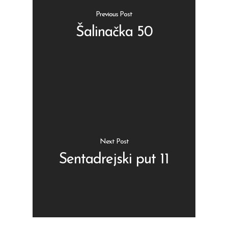
Previous Post
Šalinačka 50
Shop
Kontakt
Protein barovi
Barovi
ENG
Čipsevi
Next Post
Sušeno Voće
Sentadrejski put 11
Paketi proizvoda