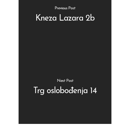
Previous Post
Kneza Lazara 2b
Shop
Kontakt
Protein barovi
Barovi
ENG
Čipsevi
Next Post
Sušeno Voće
Trg oslobođenja 14
Paketi proizvoda