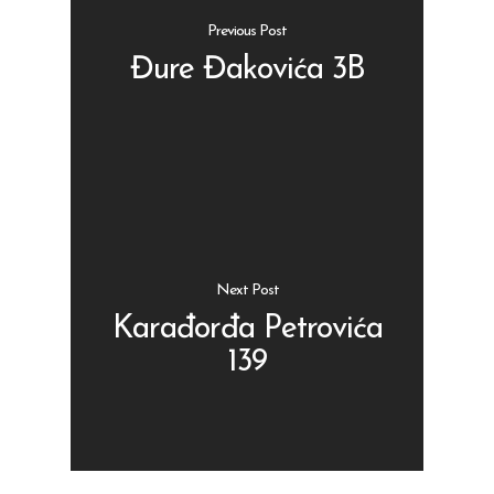
Previous Post
Đure Đakovića 3B
Shop
Kontakt
Protein barovi
Barovi
ENG
Čipsevi
Next Post
Sušeno Voće
Karađorđa Petrovića
139
Paketi proizvoda