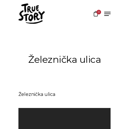
0
Hit enter to search or ESC to close
Železnička ulica
Železnička ulica