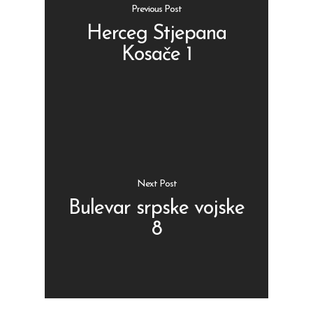
Previous Post
Herceg Stjepana
Kosače 1
Shop
Kontakt
Protein barovi
Barovi
ENG
Čipsevi
Next Post
Sušeno Voće
Bulevar srpske vojske
8
Paketi proizvoda