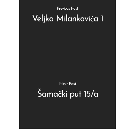
Previous Post
Veljka Milankovića 1
Shop
Kontakt
Protein barovi
Barovi
ENG
Čipsevi
Next Post
Sušeno Voće
Šamački put 15/a
Paketi proizvoda