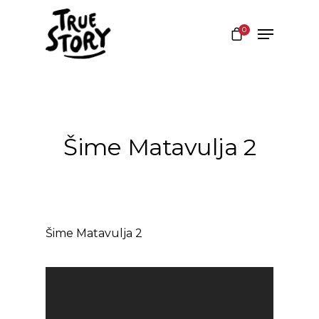
0
Hit enter to search or ESC to close
Šime Matavulja 2
Šime Matavulja 2