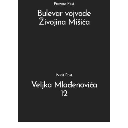
Previous Post
Bulevar vojvode
Živojina Mišića
Shop
Kontakt
Protein barovi
Barovi
ENG
Čipsevi
Next Post
Sušeno Voće
Veljka Mlađenovića
12
Paketi proizvoda