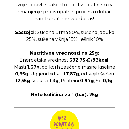
tvoje zdravlje, tako što pozitivno utičem na
smanjenje protivupalnih procesa i dobar
san. Poruči me već danas!
Sastojci:
Sušena urma 50%, sušena jabuka
25%, sušena višnja 15%, lešnik 10%
Nutritivne vrednosti na 25g:
Energetska vrednost
392,75kJ/93kcal
,
Masti
1,67g
, od kojih zasićene masne kiseline
0,65g
, Ugljeni hidrati
17,87g
, od kojih šećeri
12,55g
, Vlakna
1,3g
, Proteini
0,97g
, So
0,1g
.
Neto količina za 1 (bar): 25g