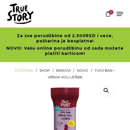
0
Za sve porudžbine od 2.500RSD i veće,
Hit enter to search or ESC to close
poštarina je besplatna!
NOVO: Vašu online porudžbinu od sada možete
platiti karticom!
POČETNA
SHOP
BAROVI
NOVO
TVOJ BAR –
VIŠNJA VOLI LEŠNIK