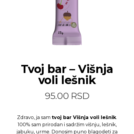
Tvoj bar – Višnja
voli lešnik
95.00
RSD
Zdravo, ja sam
tvoj bar Višnja voli lešnik
.
100% sam prirodan i sadržim višnju, lešnik,
jabuku, urme. Donosim puno blagodeti za