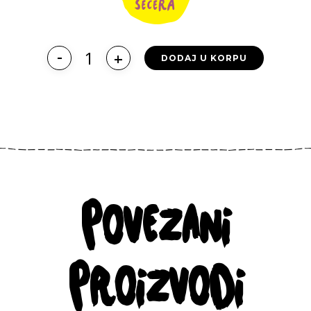
DODAJ U KORPU
POVEZANI
PROIZVODI