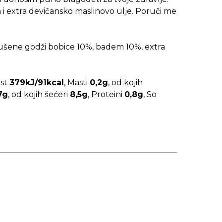
.
i extra devičansko maslinovo ulje. Poruči me
šene godži bobice 10%, badem 10%, extra
ost
379kJ/91kcal
, Masti
0,2g
, od kojih
7g
, od kojih šećeri
8,5g
, Proteini
0,8g
, So