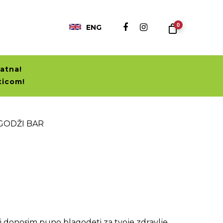
0
ENG
atna!
ticom!
GODŽI BAR
i donosim puno blagodeti za tvoje zdravlje.