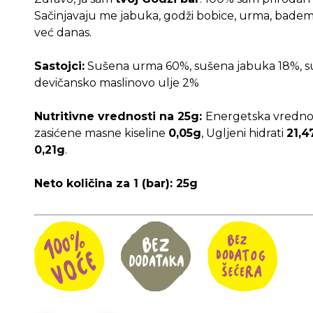
bila:
80.00 RSD
Sačinjavaju me jabuka, godži bobice, urma, badem 
95.00 RSD.
već danas.
Sastojci:
Sušena urma 60%, sušena jabuka 18%, su
devičansko maslinovo ulje 2%
Nutritivne vrednosti na 25g:
Energetska vredn
zasićene masne kiseline
0,05g
, Ugljeni hidrati
21,4
0,21g
.
Neto količina za 1 (bar): 25g