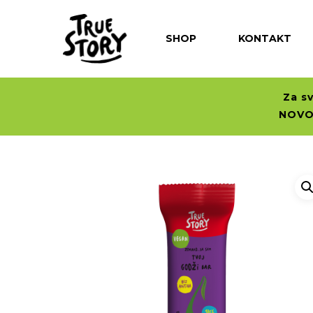
SHOP
KONTAKT
Za s
NOVO:
Hit enter to search or ESC to close