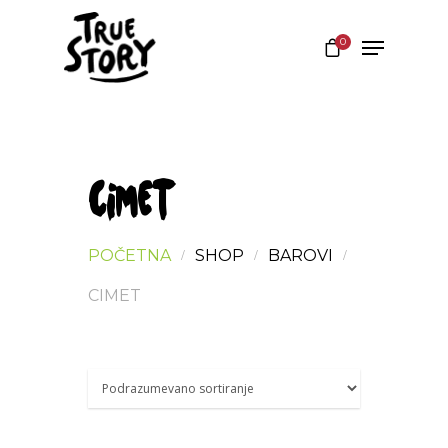
0
Hit enter to search or ESC to close
CIMET
POČETNA
SHOP
BAROVI
CIMET