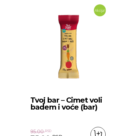
Akcija!
Tvoj bar – Cimet voli
badem i voće (bar)
95.00
RSD