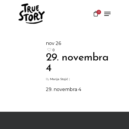
0
Hit enter to search or ESC to close
nov
26
0
29. novembra
4
By
Marija Stojić
|
29. novembra 4
Shop
Kontakt
Protein barovi
Barovi