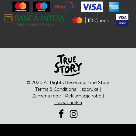
ENG
Čipsevi
Sušeno Voće
Paketi proizvoda
© 2020 All Rights Reserved, True Story
Terms & Conditions
|
Isporuka
|
Zamena robe
|
Reklamacija robe
|
Povrat artikla