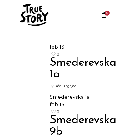
0
Hit enter to search or ESC to close
feb
13
0
Smederevska
1a
By
Saša Blagajac
|
Smederevska 1a
feb
13
0
Smederevska
Shop
9b