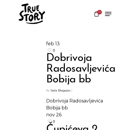
0
Hit enter to search or ESC to close
feb
13
0
Dobrivoja
Radosavljevića
Bobija bb
By
Saša Blagajac
|
Dobrivoja Radosavljevića
Bobija bb
nov
26
0
Čupićeva 2