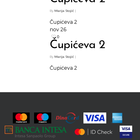
By
Marija Stojić
|
Shop
Čupićeva 2
nov
26
Kontakt
Protein barovi
0
Čupićeva 2
Barovi
ENG
Čipsevi
By
Marija Stojić
|
Sušeno Voće
Čupićeva 2
Paketi proizvoda