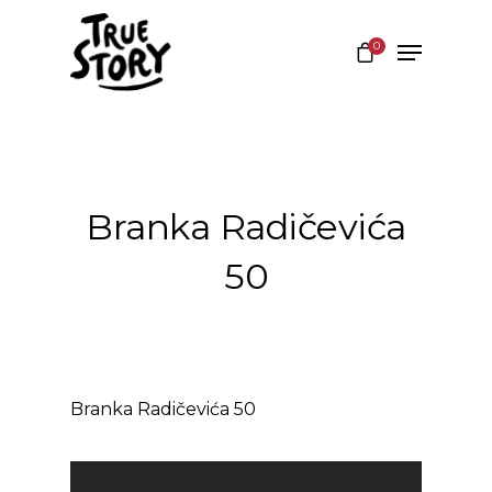
0
Hit enter to search or ESC to close
Branka Radičevića
50
Branka Radičevića 50