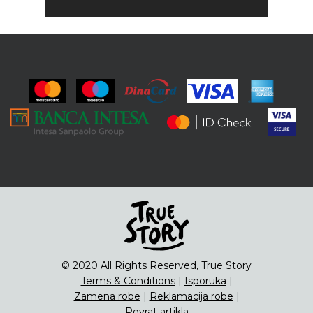
© 2020 All Rights Reserved, True Story
Terms & Conditions
|
Isporuka
|
Zamena robe
|
Reklamacija robe
|
Povrat artikla