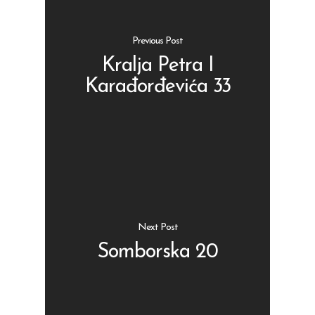
Previous Post
Kralja Petra I
Karađorđevića 33
Shop
Kontakt
Protein barovi
Barovi
ENG
Čipsevi
Sušeno Voće
Next Post
Paketi proizvoda
Somborska 20